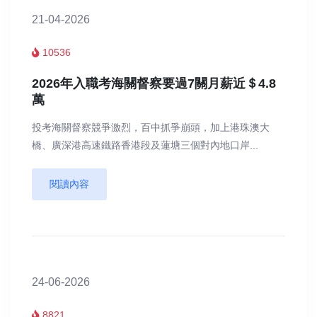
21-04-2026
10536
2026年入職考海關督察要過7關月薪近＄4.8
萬
投考海關督察競爭激烈，百中抓爭崩頭，加上港珠澳大
橋、廣深港高速鐵路香港段及蓮塘三個對內地口岸...
閱讀內容
24-06-2026
8821